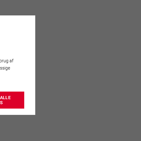
brug af
ssige
ALLE
ES