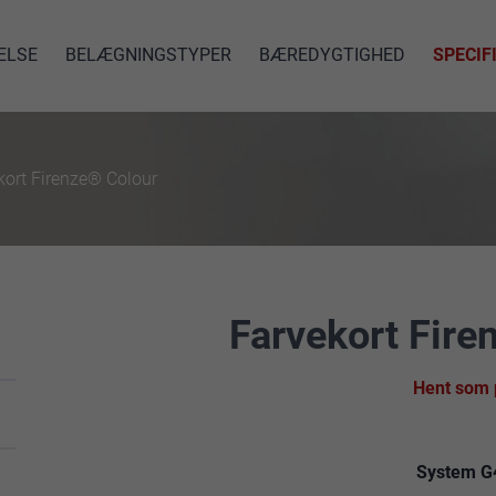
ELSE
BELÆGNINGSTYPER
BÆREDYGTIGHED
SPECIF
kort Firenze® Colour
Farvekort Fire
Hent som 
System G