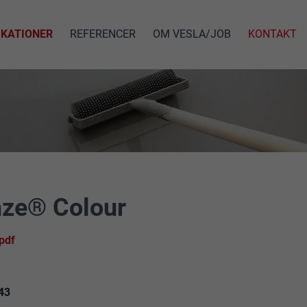
IKATIONER
REFERENCER
OM VESLA/JOB
KONTAKT
nze® Colour
pdf
43