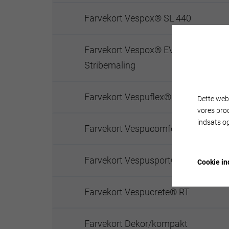
Farvekort Vespox® SL 440
Farvekort Vespox® EVS
Stribemaling
Farvekort Vespuflex®
Dette webs
vores pro
indsats og
Farvekort Vespucomfort®
Farvekort Vespusport®
Cookie ind
Farvekort Vespucrete® RT
Farvekort Dekor/kompakt