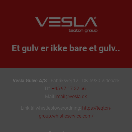
Et gulv er ikke bare et gulv..
Vesla Gulve A/S
- Fabriksvej 12 - DK-6920 Videbæk
Tlf:
+45 97 17 32 66
Mail:
mail@vesla.dk
Link til whistleblowerordning:
https://teqton-
group.whistleservice.com/