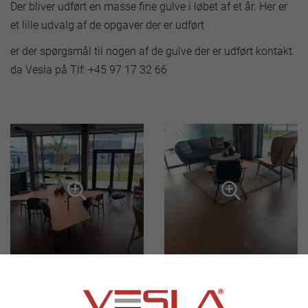
Der bliver udført en masse fine gulve i løbet af et år. Her er
et lille udvalg af de opgaver der er udført
er der spørgsmål til nogen af de gulve der er udført kontakt
da Vesla på Tlf: +45 97 17 32 66

