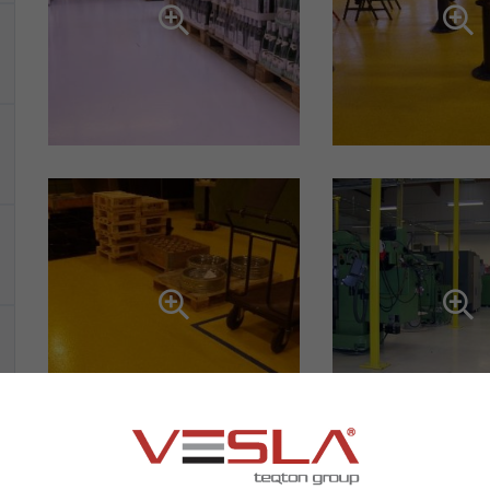



