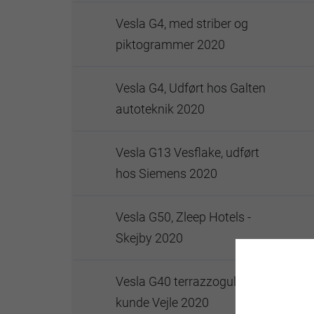
Vesla G4, med striber og
piktogrammer 2020
Vesla G4, Udført hos Galten
autoteknik 2020
Vesla G13 Vesflake, udført
hos Siemens 2020
Vesla G50, Zleep Hotels -
Skejby 2020
Vesla G40 terrazzogulv privat
kunde Vejle 2020