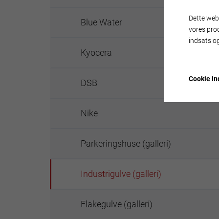
Dette webs
Blue Water
vores pro
indsats og
Kyocera
Cookie ind
DSB
Nike
Parkeringshuse (galleri)
Industrigulve (galleri)
Flakegulve (galleri)