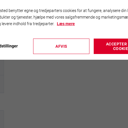
ted benytter egne og tredjeparters cookies for at fungere, analysere din 
dukter og tjenester, hjælpe med vores salgsfremmende og marketingsmæ
 levere indhold fra tredjeparter.
Læs mere

ACCEPTER 
stillinger
AFVIS
COOKI