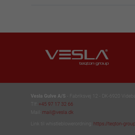
Vesla Gulve A/S
- Fabriksvej 12 - DK-6920 Vide
Tlf:
+45 97 17 32 66
Mail:
mail@vesla.dk
Link til whistleblowerordning:
https://teqton-grou