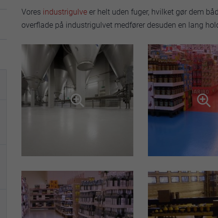
Vores
industrigulve
er helt uden fuger, hvilket gør dem bå
overflade på industrigulvet medfører desuden en lang ho

