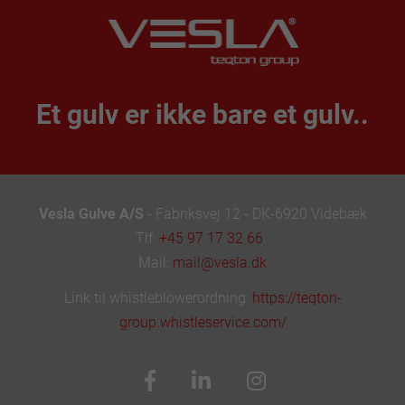
Et gulv er ikke bare et gulv..
Vesla Gulve A/S
- Fabriksvej 12 - DK-6920 Videbæk
Tlf:
+45 97 17 32 66
Mail:
mail@vesla.dk
Link til whistleblowerordning:
https://teqton-
group.whistleservice.com/