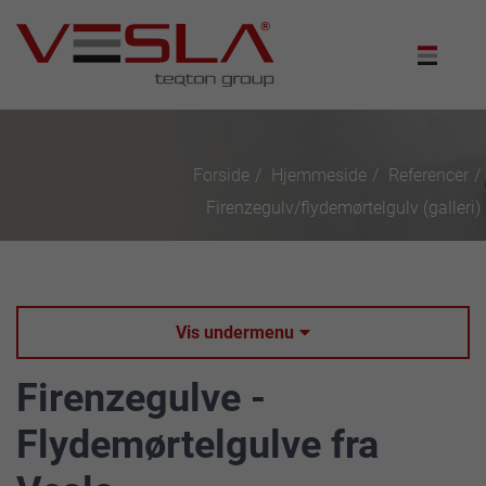
Forside
Hjemmeside
Referencer
Firenzegulv/flydemørtelgulv (galleri)
Vis undermenu

Firenzegulve -
Flydemørtelgulve fra